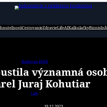
hnuteľnosti
Cestovanie
Zdravie
Life
AI
Kalkulačky
Biznis
Inf
Radovan Hýbl
ustila významná osob
el Juraj Kohutiar
Life
19.12.2023