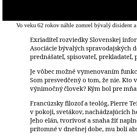
Vo veku 62 rokov náhle zomrel bývalý disident a 
Exriaditeľ rozviedky Slovenskej info
Asociácie bývalých spravodajských d
prednášateľ, spisovateľ, prekladateľ, 
Je vôbec možné vymenovaním funkcií
Som presvedčený o tom, že nie. Kto v
výnimočný človek? Kým bol pre mňa
Francúzsky filozof a teológ, Pierre Te
v pokoji, svetákov, nachádzajúcich h
Jeho elán, tvorivosť a snaha žiť napl
prítomné v dnešnej dobe, mu boli ab