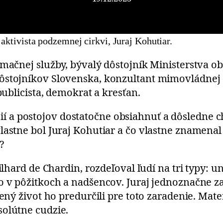
aktivista podzemnej cirkvi, Juraj Kohutiar.
rmačnej služby, bývalý dôstojník Ministerstva ob
ôstojníkov Slovenska, konzultant mimovládnej 
publicista, demokrat a kresťan.
 a postojov dostatočne obsiahnuť a dôsledne c
lastne bol Juraj Kohutiar a čo vlastne znamenal
?
ilhard de Chardin, rozdeľoval ľudí na tri typy: u
o v pôžitkoch a nadšencov. Juraj jednoznačne z
nený život ho predurčili pre toto zaradenie. Ma
solútne cudzie.