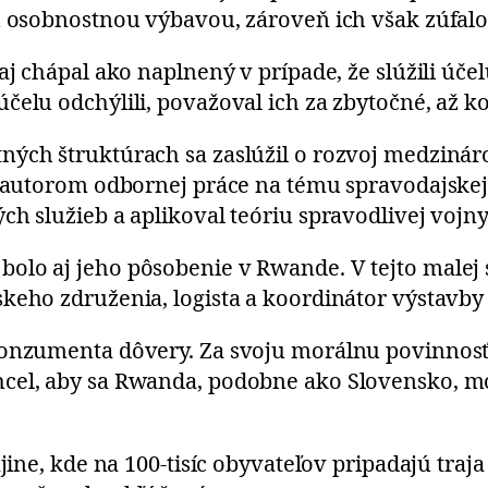
u osobnostnou výbavou, zároveň ich však zúfalo
j chápal ako naplnený v prípade, že slúžili účelu,
čelu odchýlili, považoval ich za zbytočné, až 
ných štruktúrach sa zaslúžil o rozvoj medzinár
e autorom odbornej práce na tému spravodajskej e
ch služieb a aplikoval teóriu spravodlivej vojn
lo aj jeho pôsobenie v Rwande. V tejto malej s
keho združenia, logista a koordinátor výstavby 
konzumenta dôvery. Za svoju morálnu povinnosť 
cel, aby sa Rwanda, podobne ako Slovensko, moh
jine, kde na 100-tisíc obyvateľov pripadajú traja