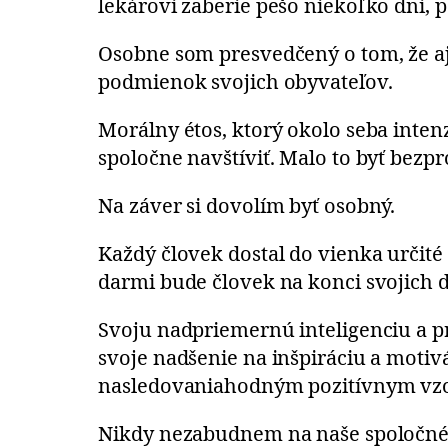
lekárovi zaberie pešo niekoľko dní, 
Osobne som presvedčený o tom, že aj J
podmienok svojich obyvateľov.
Morálny étos, ktorý okolo seba intenz
spoločne navštíviť. Malo to byť bezpr
Na záver si dovolím byť osobný.
Každý človek dostal do vienka určité 
darmi bude človek na konci svojich dn
Svoju nadpriemernú inteligenciu a pr
svoje nadšenie na inšpiráciu a motiv
nasledovaniahodným pozitívnym vzor
Nikdy nezabudnem na naše spoločné p