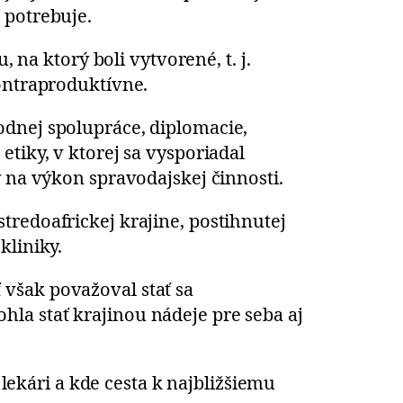
 potrebuje.
 na ktorý boli vytvorené, t. j.
kontraproduktívne.
odnej spolupráce, diplomacie,
tiky, v ktorej sa vysporiadal
y na výkon spravodajskej činnosti.
tredoafrickej krajine, postihnutej
kliniky.
však považoval stať sa
la stať krajinou nádeje pre seba aj
 lekári a kde cesta k najbližšiemu