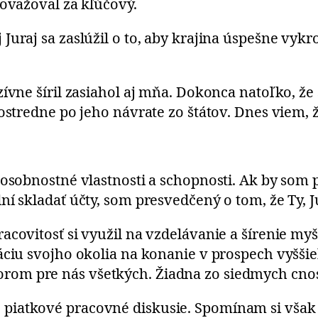
považoval za kľúčový.
uraj sa zaslúžil o to, aby krajina úspešne vykr
ívne šíril zasiahol aj mňa. Dokonca natoľko, že
ostredne po jeho návrate zo štátov. Dnes viem, 
osobnostné vlastnosti a schopnosti. Ak by som pr
í skladať účty, som presvedčený o tom, že Ty, J
acovitosť si využil na vzdelávanie a šírenie m
áciu svojho okolia na konanie v prospech vyšši
om pre nás všetkých. Žiadna zo siedmych cnost
iatkové pracovné diskusie. Spomínam si však a