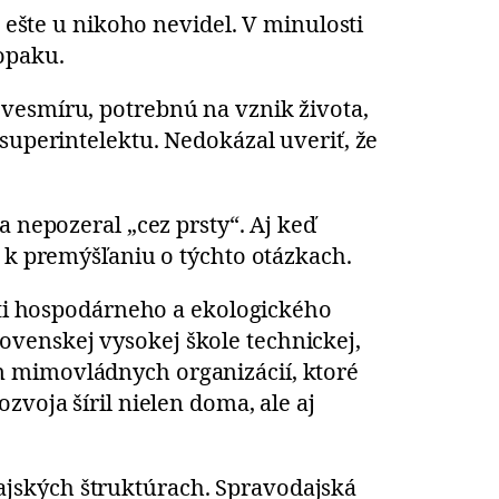
m ešte u nikoho nevidel. V minulosti
opaku.
 vesmíru, potrebnú na vznik života,
superintelektu. Nedokázal uveriť, že
a nepozeral „cez prsty“. Aj keď
o k premýšľaniu o týchto otázkach.
asti hospodárneho a ekologického
venskej vysokej škole technickej,
m mimovládnych organizácií, ktoré
zvoja šíril nielen doma, ale aj
ajských štruktúrach. Spravodajská