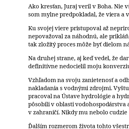
Ako kresťan, Juraj veril v Boha. Nie 
som mylne predpokladal, že viera a 
Ku svojej viere pristupoval až nepr
nepovažoval za náhodnú, ale prikláňa
tak zložitý proces môže byť dielom n
Na druhej strane, aj keď vedel, že da
definitívne nedocielil moju konverzi
Vzhľadom na svoju zanietenosť a odbo
nakladania s vodnými zdrojmi. Vyštu
pracoval na Ústave hydrológie a hyd
pôsobili v oblasti vodohospodárstva a
v zahraničí. Nikdy mu nebolo cudzie 
Ďalším rozmerom života tohto všestr