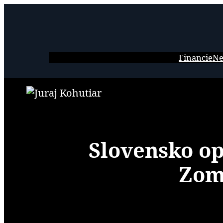
Prejsť
na
obsah
Financie
Ne
Slovensko op
Zomr