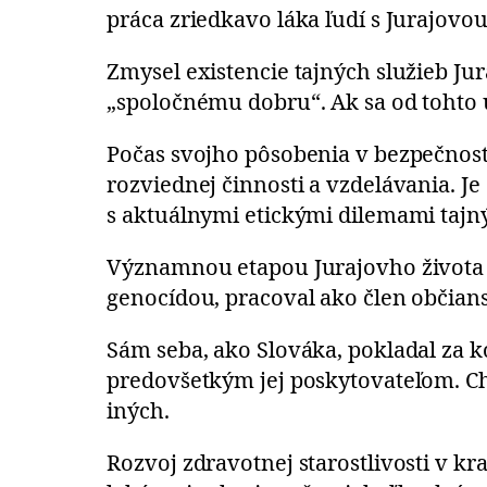
práca zriedkavo láka ľudí s Jurajovo
Zmysel existencie tajných služieb Jura
„spoločnému dobru“. Ak sa od tohto ú
Počas svojho pôsobenia v bezpečnost
rozviednej činnosti a vzdelávania. J
s aktuálnymi etickými dilemami tajný
Významnou etapou Jurajovho života bo
genocídou, pracoval ako člen občians
Sám seba, ako Slováka, pokladal za 
predovšetkým jej poskytovateľom. Ch
iných.
Rozvoj zdravotnej starostlivosti v kra