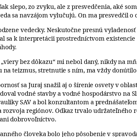
však slepo, zo zvyku, ale z presvedčenia, aké so
veda sa navzájom vylučujú. On ma presvedčil o 
irodzene vedecky. Neskutočne presnú vyladenosť
l sa k interpretácii prostredníctvom existencie 
áhody.
r „viery bez dôkazu“ mi nebol daný, nikdy na mň
u na teizmus, stretnutie s ním, ma vždy donútil
rnosť sa Juraj snažil aj o šírenie osvety v obl
doval vodné stavby a vodné hospodárstvo na Slo
rauliky SAV a bol konzultantom a prednášateľo
 rozvoja regiónov. Odkaz trvalo udržateľného ro
ani dobrovoľníctvo.
anného človeka bolo jeho pôsobenie v spravod