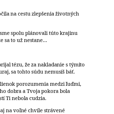
očila na cestu zlepšenia životných
 sme spolu plánovali túto krajinu
že sa to už nestane…
ijal tézu, že za nakladanie s týmito
uraj, sa tohto súdu nemusíš báť.
yšlienok porozumenia medzi ľuďmi,
eho dobra a Tvoja pokora bola
í Ti nebola cudzia.
j na voľné chvíle strávené