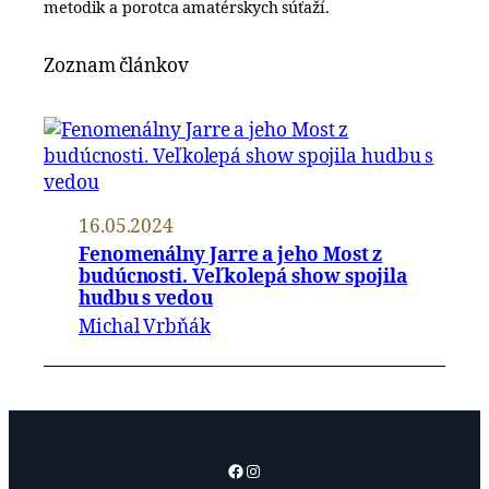
metodik a porotca amatérskych súťaží.
Zoznam článkov
16.05.2024
Fenomenálny Jarre a jeho Most z
budúcnosti. Veľkolepá show spojila
hudbu s vedou
Michal Vrbňák
Facebook
Instagram