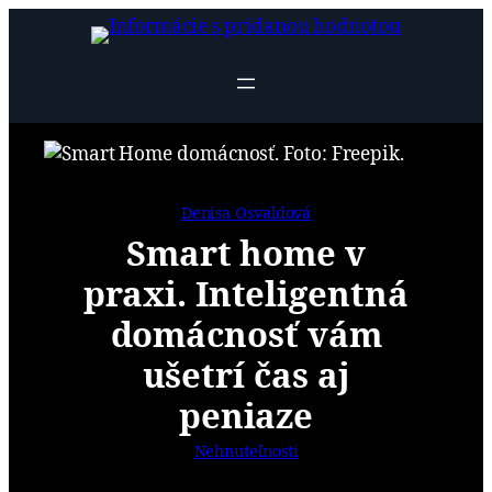
Prejsť
na
obsah
Denisa Osvaldová
Smart home v
praxi. Inteligentná
domácnosť vám
ušetrí čas aj
peniaze
Nehnuteľnosti