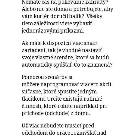
Nemáte čas na polievanie záhrady?
Alebo nie ste doma a potrebujete, aby
vám kuriér doručil balík? Všetky
tieto záležitosti viete vybaviť
jednorázovými príkazmi.
Ak máte k dispozícií viac smart
zariadení, tak je vhodné nastaviť
svoje vlastné scenáre, ktoré sa budú
automaticky spúšťať. Čo to znamená?
Pomocou scenárov si
môžete naprogramovať viacero akcií
súčasne, ktoré spustíte jedným
tlačítkom. Určite existujú rutinné
činnosti, ktoré robíte napríklad pri
príchode (odchode) z domu.
Už viac nebudete musieť pred
odchodom do práce rozmýšľať nad