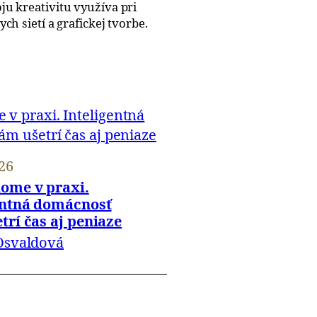
u kreativitu využíva pri
ch sietí a grafickej tvorbe.
26
ome v praxi.
entná domácnosť
trí čas aj peniaze
Osvaldová