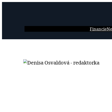
Prejsť
na
obsah
Financie
Ne