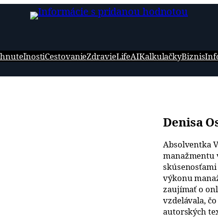
hnuteľnosti
Cestovanie
Zdravie
Life
AI
Kalkulačky
Biznis
Inf
Denisa O
Absolventka V
manažmentu v 
skúsenosťami 
výkonu manažé
zaujímať o onl
vzdelávala, čo
autorských tex