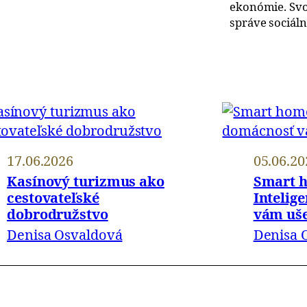
ekonómie. Svoj
správe sociálny
17.06.2026
05.06.20
Kasínový turizmus ako
Smart h
cestovateľské
Intelig
dobrodružstvo
vám uše
Denisa Osvaldová
Denisa 