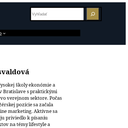
S
e
a
o
r
c
h
svaldová
ysokej školy ekonómie a
Bratislave s praktickými
vo verejnom sektore. Počas
rskej pozície sa začala
ine marketing. Aktívne sa
 ju priviedlo k písaniu
tov na témy lifestyle a