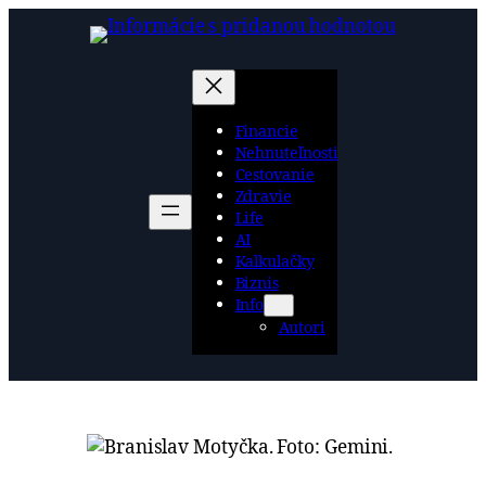
Prejsť
na
obsah
Financie
Nehnuteľnosti
Cestovanie
Zdravie
Life
AI
Kalkulačky
Biznis
Info
Autori